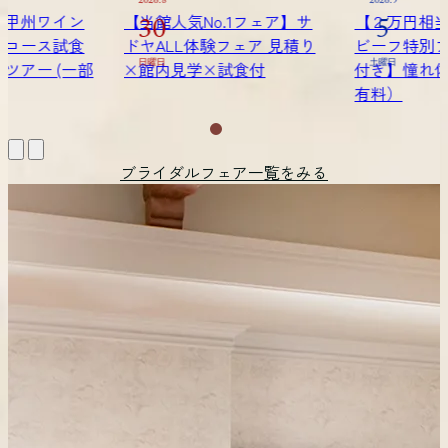
2026.9
2026.9
No.1フェア】サ
【２万円相当！甲州ワイン
【当館人
5
6
体験フェア 見積り
ビーフ特別フルコース試食
ドヤAL
学×試食付
付き】憧れ体感ツアー (一部
土曜日
×館内
日曜日
有料）
ブライダルフェア一覧をみる