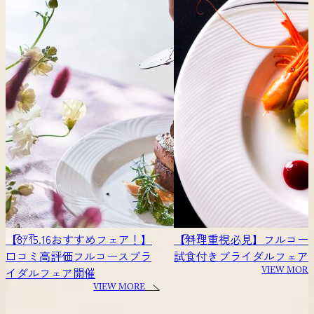
】
【料理重視必見】フルコース
20時～でも大丈夫！【
フェア
フェア
ラ
試食付きブライダルフェア
りもOK】サクッと相談
VIEW MORE
VIEW 