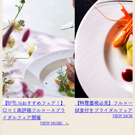
【料理重視必見】フルコース
20時～でも大丈夫！【仕事
フェア
フェア
試食付きブライダルフェア
りもOK】サクッと相談会
VIEW MORE
VIEW MORE