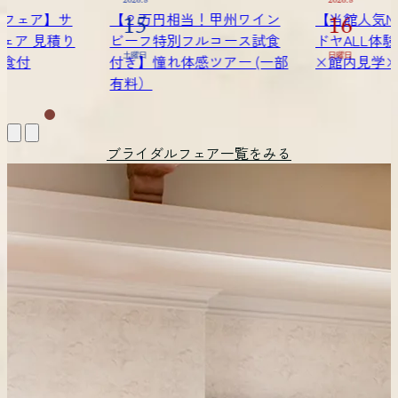
2026.8
2026.8
！甲州ワイン
【当館人気No.1フェア】サ
【２万円相
16
22
ルコース試食
ドヤALL体験フェア 見積り
ビーフ特別
ツアー (一部
×館内見学×試食付
日曜日
付き】憧れ体
土曜日
有料）
ブライダルフェア一覧をみる