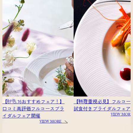
【料理重視必見】フルコース
20時～でも大丈夫！【仕事
フェア
フェア
試食付きブライダルフェア
りもOK】サクッと相談会
VIEW MORE
VIEW MORE