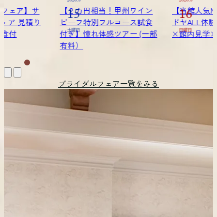
2026.8
2026.8
！甲州ワイン
【当館人気No.1フェア】サ
【２万円相
16
22
ルコース試食
ドヤALL体験フェア 見積り
ビーフ特別
ツアー (一部
×館内見学×試食付
日曜日
付き】憧れ体
土曜日
有料）
ブライダルフェア一覧をみる